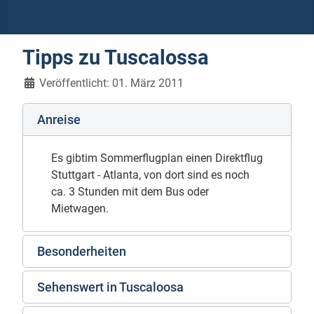
Tipps zu Tuscalossa
Details
Veröffentlicht: 01. März 2011
Anreise
Es gibtim Sommerflugplan einen Direktflug
Stuttgart - Atlanta, von dort sind es noch
ca. 3 Stunden mit dem Bus oder
Mietwagen.
Besonderheiten
Sehenswert in Tuscaloosa