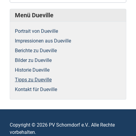
Menü Dueville
Portrait von Dueville
Impressionen aus Dueville
Berichte zu Dueville
Bilder zu Dueville
Historie Dueville
Tipps zu Dueville
Kontakt für Dueville
Copyright © 2026 PV Schorndorf e.V.. Alle Rechte
vorbehalten.