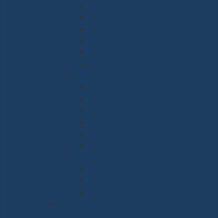
Impressionen aus Dueville
Berichte zu Dueville
Bilder zu Dueville
Historie Dueville
Tipps zu Dueville
Kontakt für Dueville
Errenteria
Impressionen aus Errenteria
Berichte zu Errenteria
Bilder zu Errenteria
Historie Errenteria
Tipps zu Errenteria
Kontakt für Errenteria
Schorndorf
Impressionen aus Schorndorf
Berichte zu Schorndorf
Bilder zu Schorndorf
Aktuelles