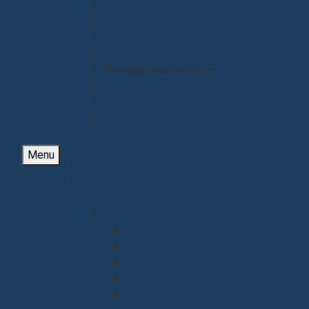
Wer macht was - mit Adressen
Kontakte
Protokolle
Termine als Kalender
Beiträge bearbeiten ---
- Beitrag erstellen
- Bildergallerie
- Downloads
Menu
Home
Partnerstädte
Tulle
Impressionen aus Tulle
Berichte zu Tulle
Bilder zu Tulle
Historie Tulle
Tipps zu Tulle