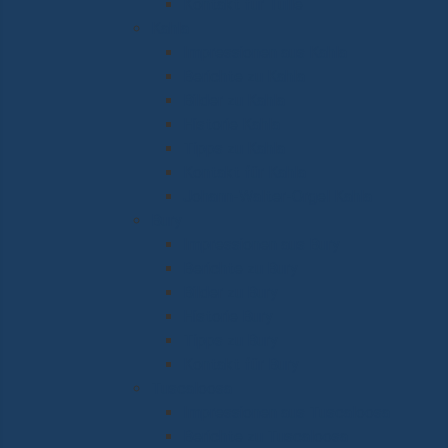
Kontakt für Tulle
Kahla
Impressionen aus Kahla
Berichte zu Kahla
Bilder zu Kahla
Historie Kahla
Tipps zu Kahla
Kontakt für Kahla
Johann-Walter-Orgel Kahla
Bury
Impressionen aus Bury
Berichte zu Bury
Bilder zu Bury
Historie Bury
Tipps zu Bury
Kontakt für Bury
Tuscaloosa
Impressionen aus Tuscaloosa
Berichte zu Tuscaloosa