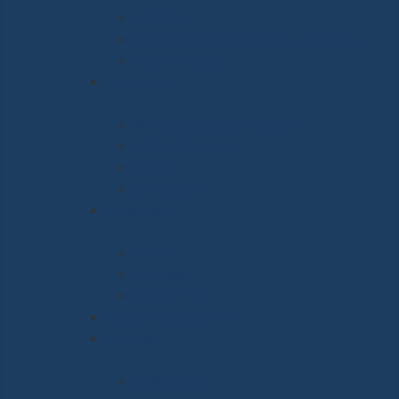
Termine
Newsletter aus den Partnerstädten
Presseberichte
Wir über uns
Aktuelles aus dem Verein
Wer macht was
Kontakt
Impressum
Formelles
Beitritt
Satzung
Datenschutz
Häufige Fragen (FAQ)
Internes
Meine Daten