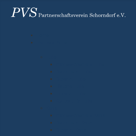
Home
Partnerstädte
Tulle
Impressionen aus Tulle
Berichte zu Tulle
Bilder zu Tulle
Historie Tulle
Tipps zu Tulle
Kontakt für Tulle
Kahla
Impressionen aus Kahla
Berichte zu Kahla
Bilder zu Kahla