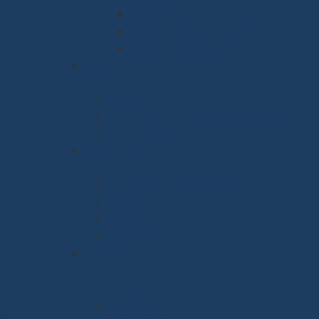
Impressionen aus Schorndorf
Berichte zu Schorndorf
Bilder zu Schorndorf
Aktuelles
Termine
Newsletter aus den Partnerstädten
Presseberichte
Wir über uns
Aktuelles aus dem Verein
Wer macht was
Kontakt
Impressum
Formelles
Beitritt
Satzung