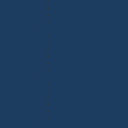
Historie Kahla
Tipps zu Kahla
Kontakt für Kahla
Johann-Walter-Orgel Kahla
Bury
Impressionen aus Bury
Berichte zu Bury
Bilder zu Bury
Historie Bury
Tipps zu Bury
Kontakt für Bury
Tuscaloosa
Impressionen aus Tuscaloosa
Berichte zu Tuscaloosa
Bilder zu Tuscaloosa
Historie Tuscaloosa
Tipps zu Tuscaloosa
Kontakt für Tuscaloosa
Dueville