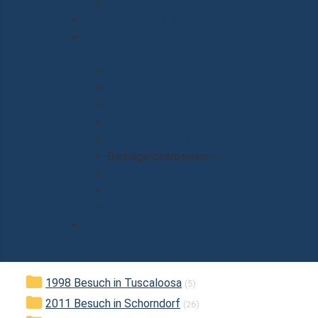
Datenschutz
Häufige Fragen (FAQ)
Internes
Meine Daten
Wer macht was - mit Adressen
Kontakte
Protokolle
Termine als Kalender
Beiträge bearbeiten ---
- Beitrag erstellen
- Bildergallerie
- Downloads
1998 Besuch in Tuscaloosa
(5)
2011 Besuch in Schorndorf
(26)